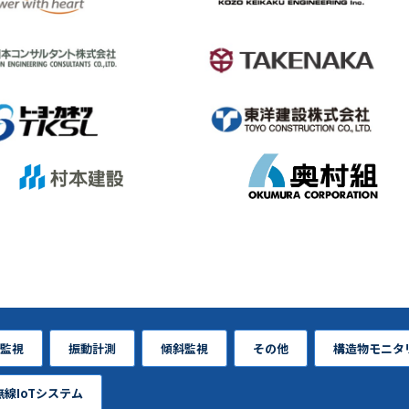
監視
振動計測
傾斜監視
その他
構造物モニタ
線IoTシステム