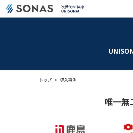
次世代IoT無線
UNISONet
構造物
【New】次世代メッシ
“どんな”仕組み
モニタリングシ
UNIS
クラウド型計測
【アナログ入力ユ
トップ
>
導入事例
ひずみ計測シ
唯一無