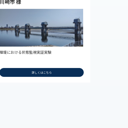
川崎市 様
堰堤における状態監視実証実験
詳しくはこちら