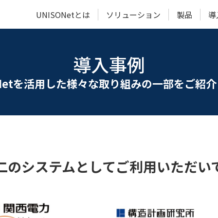
UNISONetとは
ソリューション
製品
導
導入事例
動画でわかる
IoTビジネス共創
SONAS IoT/DX Lab
ュWi-Fi
なのか？
“何が”すごいのか？
傾斜監視システム
“どう
振
ステム
UNISONet
開発サービス
（ブログ）
自
ONetを活用した様々な取り組みの一部をご紹
システム
多点温湿度
漏水
スペック
水位監視システム
関連論文
UNIS
ニット】
管理サービス
検知サービス
屋内測位システム
ステム
電池式ク
（開発中）
二のシステムとしてご利用いただい