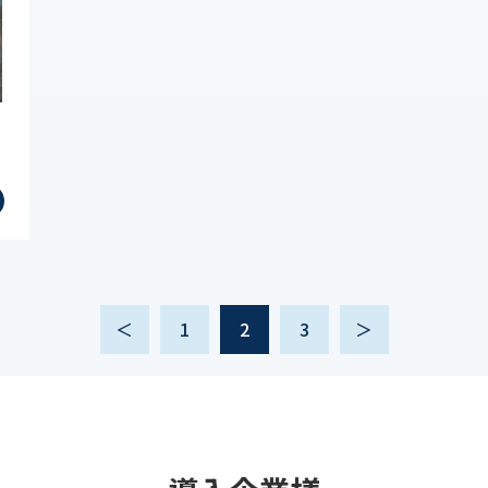
＜
1
2
3
＞