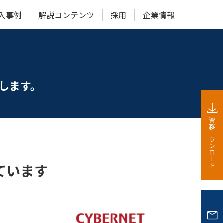
入事例
解説コンテンツ
採用
企業情報
メータ点検
”活用できるのか？
動計測システム
動化サービス
介します。
ONet×BLEセンサ
資料ダウンロード
ラウドカメラ｜β版
ています