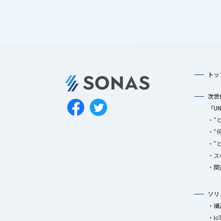
トッ
次世
「UN
“
“
“
ス
関
ソリ
構
I