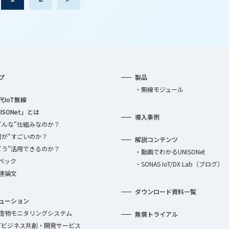
プ
製品
無線モジュール
代IoT無線
ISONet」とは
導入事例
どんな”仕組みなのか？
何が”すごいのか？
解説コンテンツ
どう”活用できるのか？
動画でわかるUNISONet
ペック
SONAS IoT/DX Lab（ブログ）
連論文
ダウンロード資料一覧
ューション
造物モニタリングシステム
無償トライアル
oTビジネス共創・開発サービス