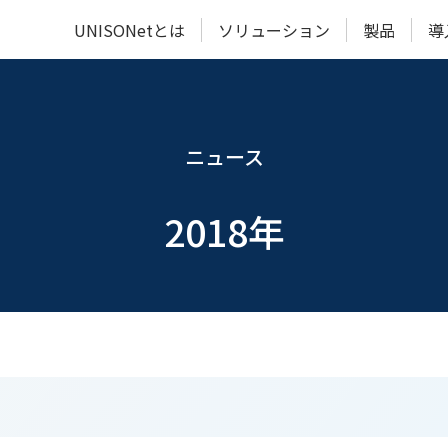
UNISONetとは
ソリューション
製品
導
動画でわかる
IoTビジネス共創
SONAS IoT/DX Lab
ュWi-Fi
なのか？
“何が”すごいのか？
傾斜監視システム
“どう
振
ステム
UNISONet
開発サービス
（ブログ）
自
ニュース
システム
多点温湿度
漏水
2018年
スペック
水位監視システム
関連論文
UNIS
ニット】
管理サービス
検知サービス
屋内測位システム
ステム
電池式ク
（開発中）