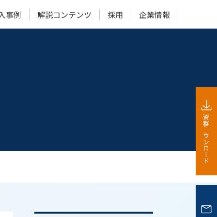
入事例
解説コンテンツ
採用
企業情報
メータ点検
”活用できるのか？
動計測システム
動化サービス
ONet×BLEセンサ
資料ダウンロード
ラウドカメラ｜β版