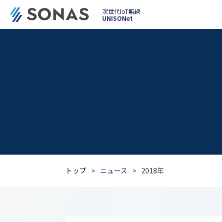
次世代IoT無線
UNISONet
構造物
【New】次世代メッシ
“どんな”仕組み
モニタリングシ
クラウド型計測
【アナログ入力ユ
ひずみ計測シ
トップ
>
ニュース
>
2018年